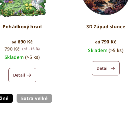
Pohádkový hrad
3D Západ slunce
690 Kč
790 Kč
od
od
790 Kč
(až –16 %)
Skladem
(>5 ks)
Skladem
(>5 ks)
Detail
Detail
ížné
Extra velké