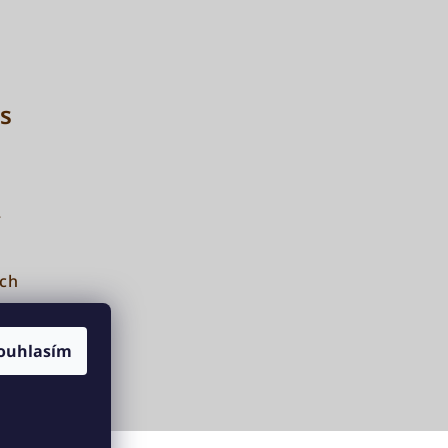
s
ch
ouhlasím