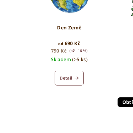
s
d
p
u
r
k
Den Země
o
t
690 Kč
od
d
ů
790 Kč
(až –16 %)
Skladem
(>5 ks)
u
k
Detail
t
ů
Obt