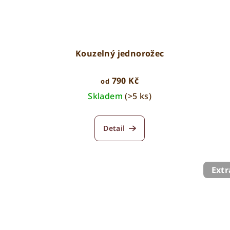
Kouzelný jednorožec
790 Kč
od
Skladem
(>5 ks)
Detail
Extr