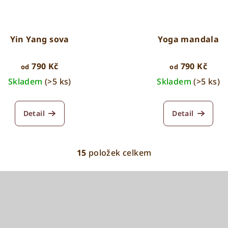
Yin Yang sova
Yoga mandala
790 Kč
790 Kč
od
od
Skladem
(>5 ks)
Skladem
(>5 ks)
Detail
Detail
15
položek celkem
O
v
l
á
d