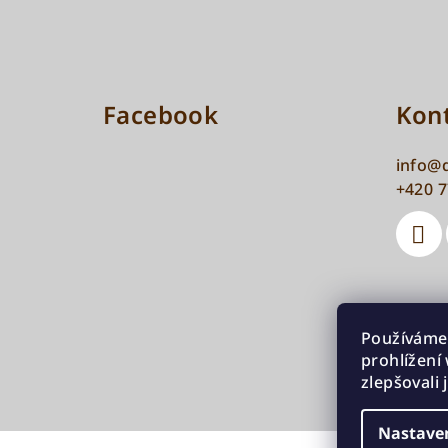
a
t
í
Facebook
Kon
info
@
+420 7
Používáme
prohlížení
zlepšovali
Nastave