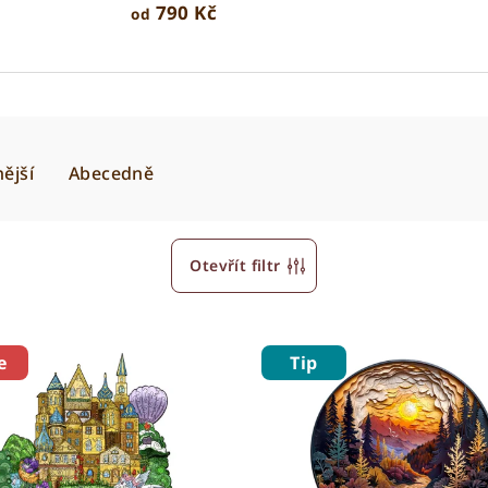
790 Kč
od
ější
Abecedně
Otevřít filtr
e
Tip