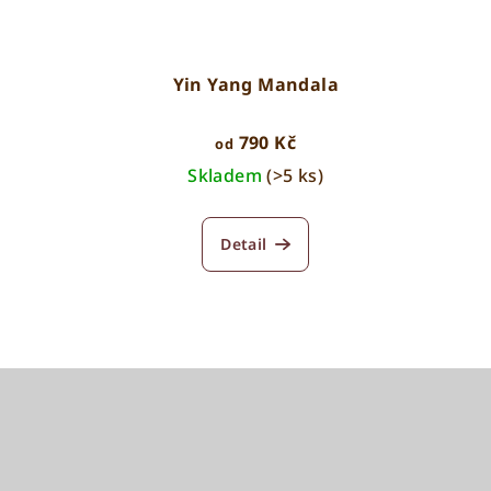
Yin Yang Mandala
790 Kč
od
Skladem
(>5 ks)
Detail
Z
á
p