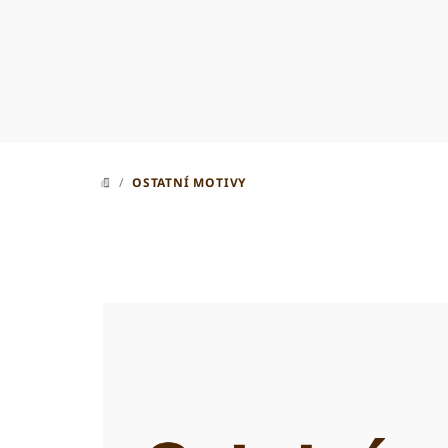
Přejít
na
obsah
/
OSTATNÍ MOTIVY
DOMŮ