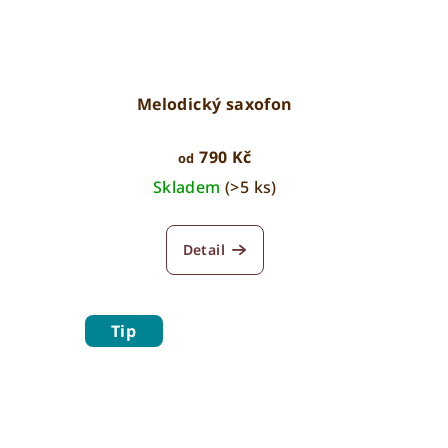
Melodický saxofon
790 Kč
od
Skladem
(>5 ks)
Detail
Tip