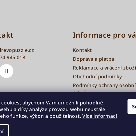
a
c
í
p
takt
Informace pro vá
r
v
drevopuzzle.cz
Kontakt
k
74 945 018
Doprava a platba
y
v
Reklamace a vrácení zboží
ý
Obchodní podmínky
p
Podmínky ochrany osobní
údajů
i
Nejčastější dotazy
s
 cookies, abychom Vám umožnili pohodlné
S
 webu a díky analýze provozu webu neustále
u
 jeho funkce, výkon a použitelnost.
Více informací
ní