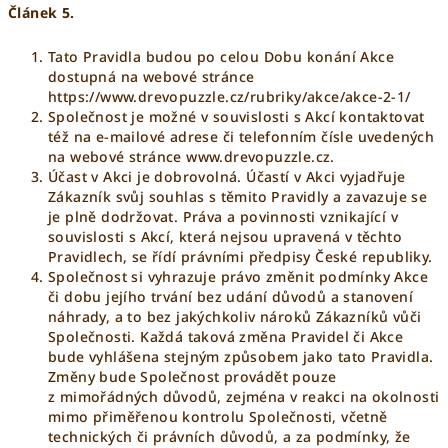
Článek 5.
Tato Pravidla budou po celou Dobu konání Akce
dostupná na webové stránce
https://www.drevopuzzle.cz/rubriky/akce/akce-2-1/
Společnost je možné v souvislosti s Akcí kontaktovat
též na e-mailové adrese či telefonním čísle uvedených
na webové stránce www.drevopuzzle.cz.
Účast v Akci je dobrovolná. Účastí v Akci vyjadřuje
Zákazník svůj souhlas s těmito Pravidly a zavazuje se
je plně dodržovat. Práva a povinnosti vznikající v
souvislosti s Akcí, která nejsou upravená v těchto
Pravidlech, se řídí právními předpisy České republiky.
Společnost si vyhrazuje právo změnit podmínky Akce
či dobu jejího trvání bez udání důvodů a stanovení
náhrady, a to bez jakýchkoliv nároků Zákazníků vůči
Společnosti. Každá taková změna Pravidel či Akce
bude vyhlášena stejným způsobem jako tato Pravidla.
Změny bude Společnost provádět pouze
z mimořádných důvodů, zejména v reakci na okolnosti
mimo přiměřenou kontrolu Společnosti, včetně
technických či právních důvodů, a za podmínky, že