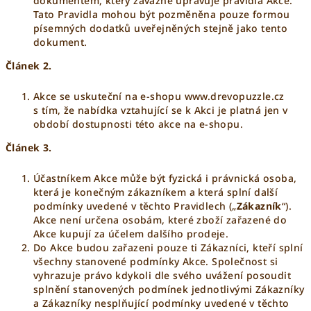
dokumentem, který závazně upravuje pravidla Akce.
Tato Pravidla mohou být pozměněna pouze formou
písemných dodatků uveřejněných stejně jako tento
dokument.
Článek 2.
Akce se uskuteční na e-shopu www.drevopuzzle.cz
s tím, že nabídka vztahující se k Akci je platná jen v
období dostupnosti této akce na e-shopu.
Článek 3.
Účastníkem Akce může být fyzická i právnická osoba,
která je konečným zákazníkem a která splní další
podmínky uvedené v těchto Pravidlech („
Zákazník
“).
Akce není určena osobám, které zboží zařazené do
Akce kupují za účelem dalšího prodeje.
Do Akce budou zařazeni pouze ti Zákazníci, kteří splní
všechny stanovené podmínky Akce. Společnost si
vyhrazuje právo kdykoli dle svého uvážení posoudit
splnění stanovených podmínek jednotlivými Zákazníky
a Zákazníky nesplňující podmínky uvedené v těchto