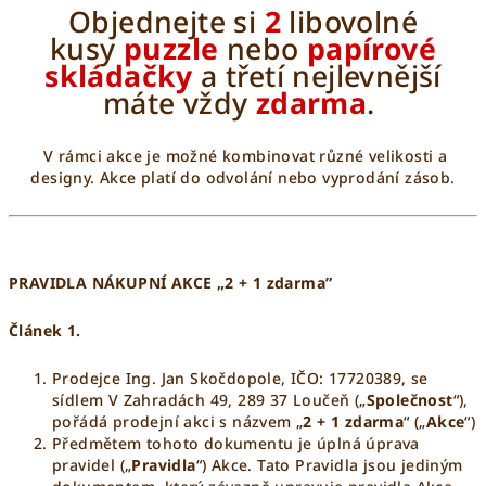
Objednejte si
2
libovolné
kusy
puzzle
nebo
papírové
skládačky
a třetí nejlevnější
máte vždy
zdarma
.
V rámci akce je možné kombinovat různé velikosti a
designy. Akce platí do odvolání nebo vyprodání zásob.
PRAVIDLA NÁKUPNÍ AKCE „2 + 1 zdarma”
Článek 1.
Prodejce
Ing. Jan Skočdopole
, IČO:
17720389
, se
sídlem
V Zahradách 49, 289 37 Loučeň
(„
Společnost
“),
pořádá prodejní akci s názvem „
2 + 1 zdarma
“ („
Akce
“)
Předmětem tohoto dokumentu je úplná úprava
pravidel („
Pravidla
“) Akce. Tato Pravidla jsou jediným