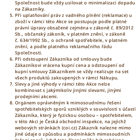
Společnost bude vždy usilovat o minimalizaci dopadu
na Zákazníky.
Při uplatňování práv z vadného plnění (reklamace) u
zboží v rámci této Akce se postupuje podle platné
právní úpravy obsažené zejména v zákoně č. 89/2012
Sb., občanský zákoník, v platném znění, v zákoně
č. 634/1992 Sb., o ochraně spotřebitele, v platném
znění, a podle platného reklamačního řádu
Společnosti.
Při odstoupení Zákazníka od smlouvy bude
Zákazníkovi vrácena kupní cena a odstoupení od
kupní smlouvy Zákazníkem se vždy realizuje na set
všech produktů zakoupených v rámci Nákupu.
Slevy a jiné výhody v rámci této Akce nelze
kombinovat s jakýmikoliv jinými slevami, jinými
prodejními akcemi.
Orgánem oprávněným k mimosoudnímu řešení
spotřebitelských sporů vzniklých v souvislosti s účastí
Zákazníka, který je fyzickou osobou – spotřebitelem,
v této Akci je Česká obchodní inspekce, na jejíchž
webových stránkách (
coi.cz
) Zákazník nalezne mimo
jiné údaje o způsobu a podmínkách mimosoudních