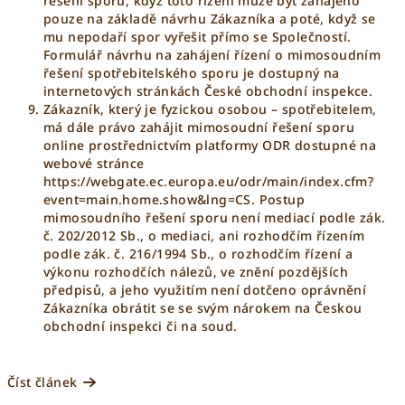
řešení sporů, když toto řízení může být zahájeno
pouze na základě návrhu Zákazníka a poté, když se
mu nepodaří spor vyřešit přímo se Společností.
Formulář návrhu na zahájení řízení o mimosoudním
řešení spotřebitelského sporu je dostupný na
internetových stránkách České obchodní inspekce.
Zákazník, který je fyzickou osobou – spotřebitelem,
má dále právo zahájit mimosoudní řešení sporu
online prostřednictvím platformy ODR dostupné na
webové stránce
https://webgate.ec.europa.eu/odr/main/index.cfm?
event=main.home.show&lng=CS
. Postup
mimosoudního řešení sporu není mediací podle zák.
č. 202/2012 Sb., o mediaci, ani rozhodčím řízením
podle zák. č. 216/1994 Sb., o rozhodčím řízení a
výkonu rozhodčích nálezů, ve znění pozdějších
předpisů, a jeho využitím není dotčeno oprávnění
Zákazníka obrátit se se svým nárokem na Českou
obchodní inspekci či na soud.
Číst článek